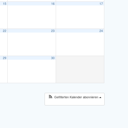
15
16
17
22
23
24
29
30
Gefilterten Kalender abonnieren