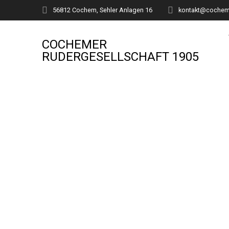
Zum
56812 Cochem, Sehler Anlagen 16
kontakt@cocheme
Inhalt
springen
COCHEMER
RUDERGESELLSCHAFT 1905
Termine