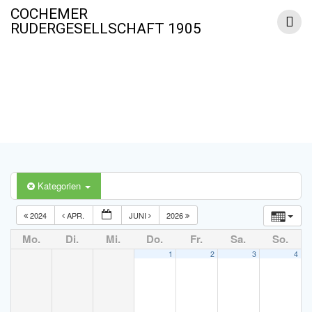
Zum
COCHEMER
Inhalt
RUDERGESELLSCHAFT 1905
springen
Termine
Kategorien
2024
APR.
JUNI
2026
Mo.
Di.
Mi.
Do.
Fr.
Sa.
So.
1
2
3
4