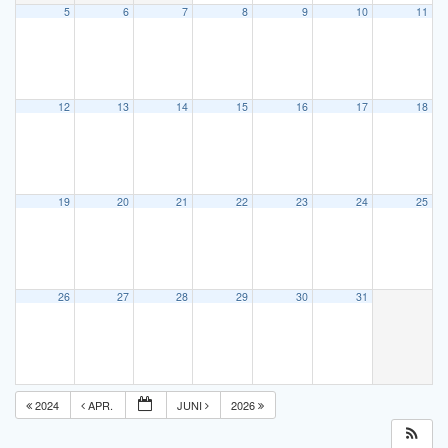
5
6
7
8
9
10
11
12
13
14
15
16
17
18
19
20
21
22
23
24
25
26
27
28
29
30
31
2024
APR.
JUNI
2026