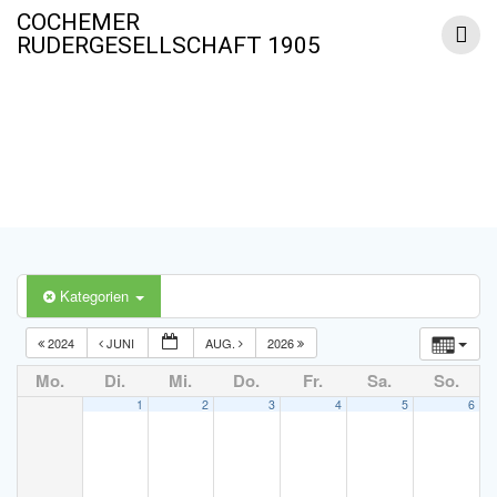
Zum
COCHEMER
Inhalt
RUDERGESELLSCHAFT 1905
springen
Termine
Kategorien
2024
JUNI
AUG.
2026
Mo.
Di.
Mi.
Do.
Fr.
Sa.
So.
1
2
3
4
5
6