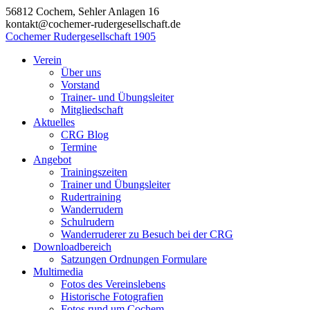
Zum
56812 Cochem, Sehler Anlagen 16
Inhalt
kontakt@cochemer-rudergesellschaft.de
springen
Cochemer Rudergesellschaft 1905
Verein
Über uns
Vorstand
Trainer- und Übungsleiter
Mitgliedschaft
Aktuelles
CRG Blog
Termine
Angebot
Trainingszeiten
Trainer und Übungsleiter
Rudertraining
Wanderrudern
Schulrudern
Wanderruderer zu Besuch bei der CRG
Downloadbereich
Satzungen Ordnungen Formulare
Multimedia
Fotos des Vereinslebens
Historische Fotografien
Fotos rund um Cochem