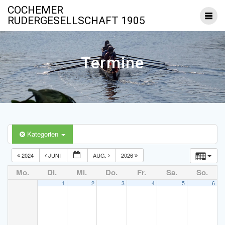
Zum
COCHEMER
Inhalt
RUDERGESELLSCHAFT 1905
springen
Termine
Kategorien
2024
JUNI
AUG.
2026
Mo.
Di.
Mi.
Do.
Fr.
Sa.
So.
1
2
3
4
5
6