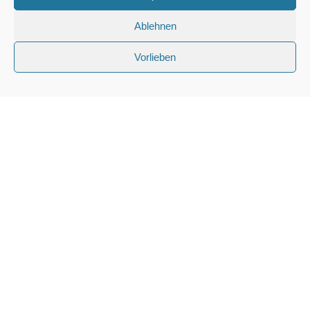
Ablehnen
Vorlieben
56812 Cochem, Sehler Anlagen 16
kontakt@cochemer-rudergesellschaft.de