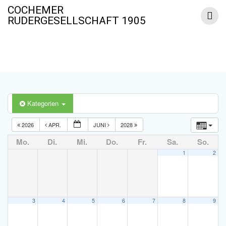
Zum
COCHEMER
Inhalt
RUDERGESELLSCHAFT 1905
springen
Termine
Kategorien
2026
APR.
JUNI
2028
Mo.
Di.
Mi.
Do.
Fr.
Sa.
So.
1
2
3
4
5
6
7
8
9