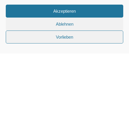
Akzeptieren
Ablehnen
Vorlieben
56812 Cochem, Sehler Anlagen 16
kontakt@cochemer-rudergesellschaft.de