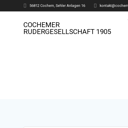
Zum
56812 Cochem, Sehler Anlagen 16
kontakt@cocheme
Inhalt
springen
COCHEMER
RUDERGESELLSCHAFT 1905
Termine