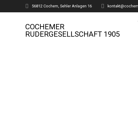
Zum
56812 Cochem, Sehler Anlagen 16
kontakt@cocheme
Inhalt
springen
COCHEMER
RUDERGESELLSCHAFT 1905
Termine