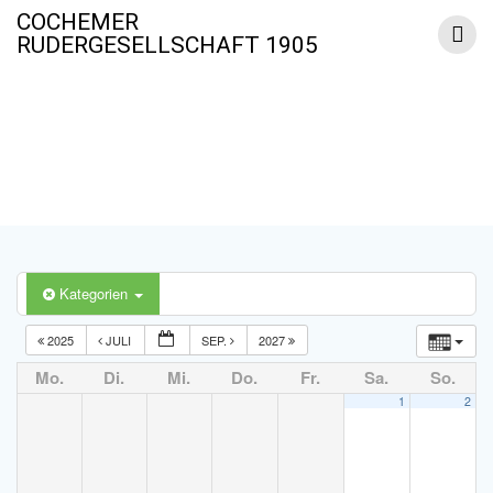
Zum
COCHEMER
Inhalt
RUDERGESELLSCHAFT 1905
springen
Termine
Kategorien
2025
JULI
SEP.
2027
Mo.
Di.
Mi.
Do.
Fr.
Sa.
So.
1
2