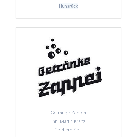
Hunsrück
Getränge Zeppei
Inh. Martin Kranz
Cochem-Sehl