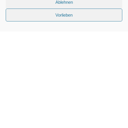
Ablehnen
Vorlieben
56812 Cochem, Sehler Anlagen 16
kontakt@cochemer-rudergesellschaft.de