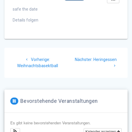
safe the date
Details folgen
Beitragsnavigation
Vorheriger
Nächster
Vorherige:
Nächster:
Heringessen
Beitrag:
Beitrag:
Weihnachtsbasektball
Bevorstehende Veranstaltungen
Es gibt keine bevorstehenden Veranstaltungen.
Kalender anzeigen