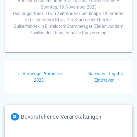
Von der Webseite übersetzt: Das 34. Zuckerrennen –
Sonntag, 19. November 2023
Das Sugar Race ist ein Zeitrennen über knapp 7 Kilometer
mit fliegendem Start. Der Start erfolgt bei der
Suikerfabriek in Dinteloord/Stampersgat. Ziel ist vor dem
Pavillon des Roosendaalse Roeverening.
Beitragsnavigation
Vorheriger
Nächster
Vorherige:
Abrudern
Nächster:
Regatta
Beitrag:
Beitrag:
2023
Eindhoven
Bevorstehende Veranstaltungen