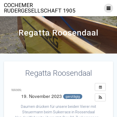
Zum
COCHEMER
Inhalt
RUDERGESELLSCHAFT 1905
springen
Regatta Roosendaal
Regatta Roosendaal
WANN:
19. November 2023
ganztägig
Daumen drücken für unsere beiden Vierer mit
Steuermann beim Suikerrace in Roosendaal