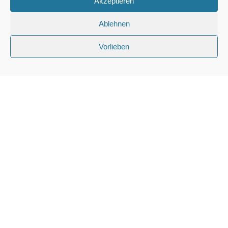
Akzeptieren
Ablehnen
Vorlieben
56812 Cochem, Sehler Anlagen 16
kontakt@cochemer-rudergesellschaft.de