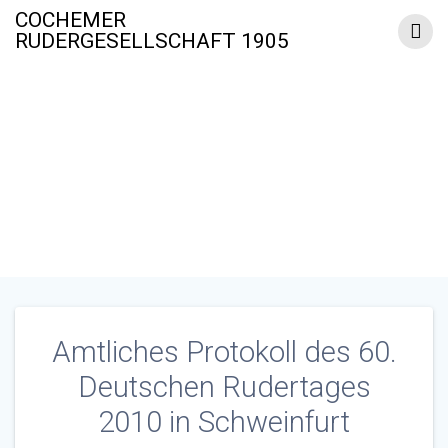
Zum
COCHEMER
Inhalt
RUDERGESELLSCHAFT 1905
springen
Amtliches Protokoll des
60. Deutschen Rudertages
2010 in Schweinfurt
Amtliches Protokoll des 60.
Deutschen Rudertages
2010 in Schweinfurt